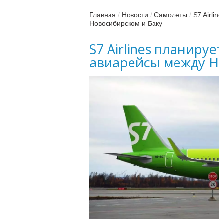
Главная
/
Новости
/
Самолеты
/
S7 Airl
Новосибирском и Баку
S7 Airlines планир
авиарейсы между Н