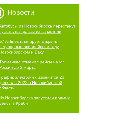
Новости
Автобусы из Новосибирска перестанут
пускать на трассы из-за метели
S7 Airlines планирует открыть
регулярные авиарейсы между
Новосибирском и Баку
Толмачево отменил рейсы на юг
России до 2 марта
График электричек изменится 23
февраля 2022 в Новосибирской
области
Из Новосибирска запустили прямые
рейсы в Краби