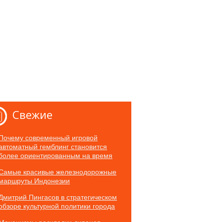
Свежие
Почему современный игровой
автоматный гемблинг становится
более ориентированным на время
Самые красивые железнодорожные
маршруты Индонезии
Дмитрий Пингасов в стратегическом
обзоре культурной политики города