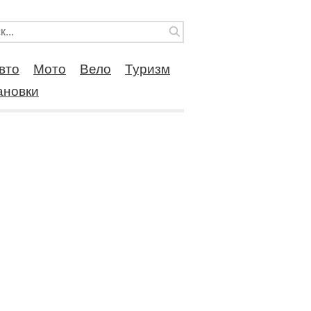
вто
Мото
Вело
Туризм
ановки