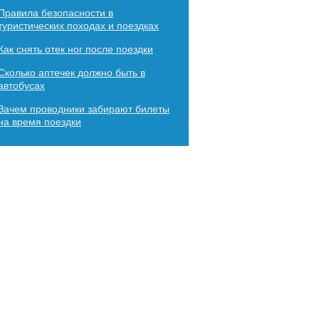
Правила безопасности в
туристических походах и поездках
Как снять отек ног после поездки
Сколько аптечек должно быть в
автобусах
Зачем проводники забирают билеты
на время поездки