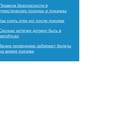
Правила безопасности в
туристических походах и поездках
Как снять отек ног после поездки
Сколько аптечек должно быть в
автобусах
Зачем проводники забирают билеты
на время поездки