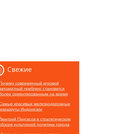
Свежие
Почему современный игровой
автоматный гемблинг становится
более ориентированным на время
Самые красивые железнодорожные
маршруты Индонезии
Дмитрий Пингасов в стратегическом
обзоре культурной политики города