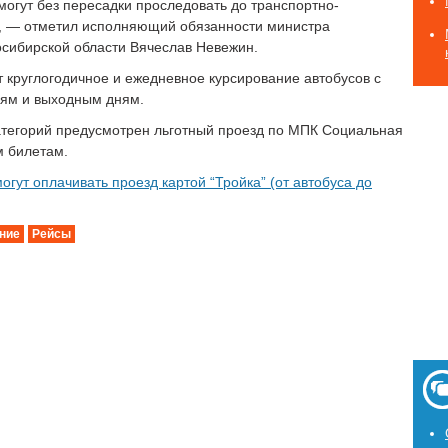
огут без пересадки проследовать до транспортно-
”, — отметил исполняющий обязанности министра
осибирской области Вячеслав Невежин.
круглогодичное и ежедневное курсирование автобусов с
ням и выходным дням.
атегорий предусмотрен льготный проезд по МПК Социальная
 билетам.
гут оплачивать проезд картой “Тройка” (от автобуса до
ние
Рейсы