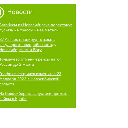
Новости
Автобусы из Новосибирска перестанут
пускать на трассы из-за метели
S7 Airlines планирует открыть
регулярные авиарейсы между
Новосибирском и Баку
Толмачево отменил рейсы на юг
России до 2 марта
График электричек изменится 23
февраля 2022 в Новосибирской
области
Из Новосибирска запустили прямые
рейсы в Краби