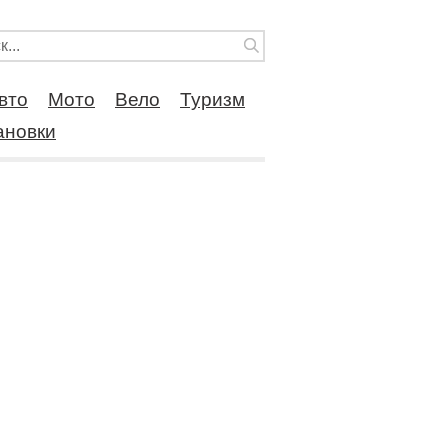
вто
Мото
Вело
Туризм
ановки