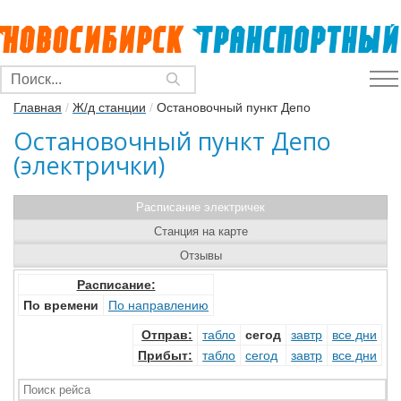
Главная
/
Ж/д станции
/
Остановочный пункт Депо
Остановочный пункт Депо
(электрички)
Расписание электричек
Станция на карте
Отзывы
Расписание:
По времени
По направлению
Отправ
:
табло
сегод
завтр
все дни
Прибыт
:
табло
сегод
завтр
все дни