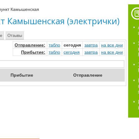
пункт Камышенская
т Камышенская (электрички)
те
Отзывы
Отправ
ление
:
табло
сегод
ня
завтр
а
на
все дни
Прибыт
ие
:
табло
сегод
ня
завтр
а
на
все дни
Приб
ытие
Отпр
авление