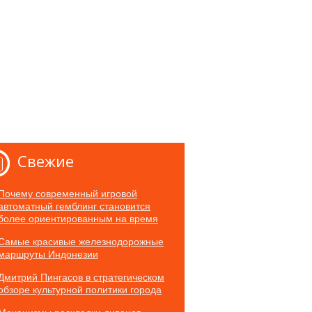
Свежие
Почему современный игровой
автоматный гемблинг становится
более ориентированным на время
Самые красивые железнодорожные
маршруты Индонезии
Дмитрий Пингасов в стратегическом
обзоре культурной политики города