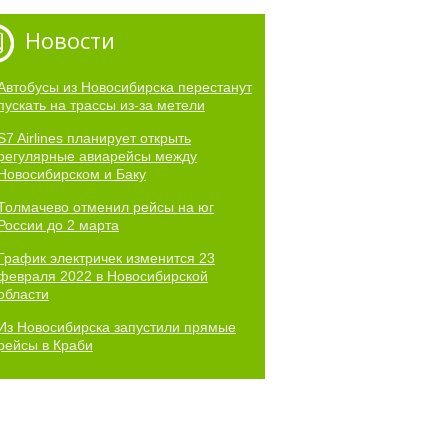
Новости
Автобусы из Новосибирска перестанут
пускать на трассы из-за метели
S7 Airlines планирует открыть
регулярные авиарейсы между
Новосибирском и Баку
Толмачево отменил рейсы на юг
России до 2 марта
График электричек изменится 23
февраля 2022 в Новосибирской
области
Из Новосибирска запустили прямые
рейсы в Краби