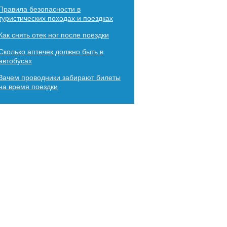
Правила безопасности в
туристических походах и поездках
Как снять отек ног после поездки
Сколько аптечек должно быть в
автобусах
Зачем проводники забирают билеты
на время поездки