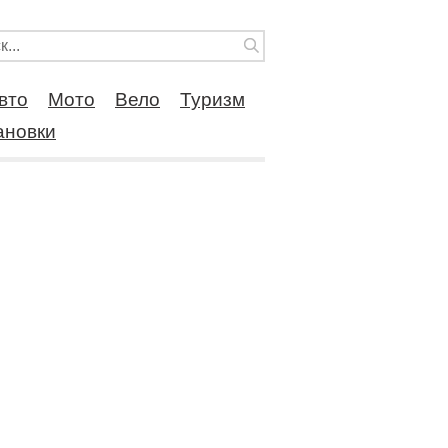
вто
Мото
Вело
Туризм
ановки