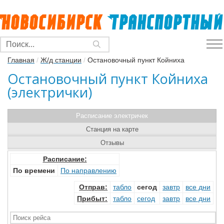
Главная
/
Ж/д станции
/
Остановочный пункт Койниха
Остановочный пункт Койниха
(электрички)
Расписание электричек
Станция на карте
Отзывы
Расписание:
По времени
По направлению
Отправ
:
табло
сегод
завтр
все дни
Прибыт
:
табло
сегод
завтр
все дни