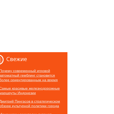
Свежие
Почему современный игровой
автоматный гемблинг становится
более ориентированным на время
Самые красивые железнодорожные
маршруты Индонезии
Дмитрий Пингасов в стратегическом
обзоре культурной политики города