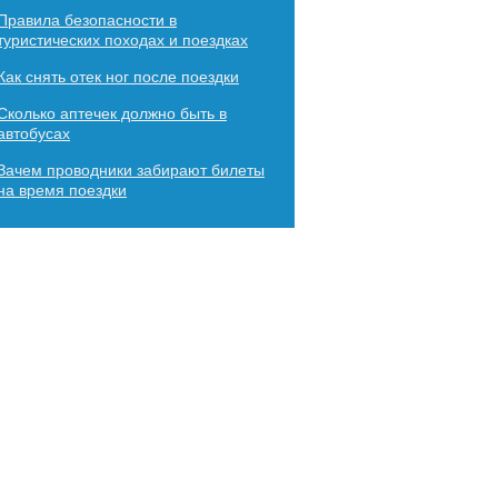
Правила безопасности в
туристических походах и поездках
Как снять отек ног после поездки
Сколько аптечек должно быть в
автобусах
Зачем проводники забирают билеты
на время поездки