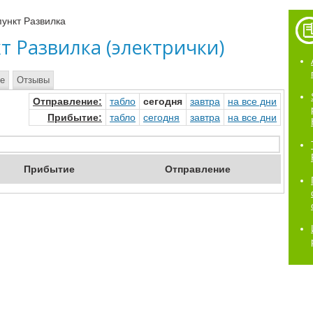
ункт Развилка
 Развилка (электрички)
те
Отзывы
Отправ
ление
:
табло
сегод
ня
завтр
а
на
все дни
Прибыт
ие
:
табло
сегод
ня
завтр
а
на
все дни
Приб
ытие
Отпр
авление