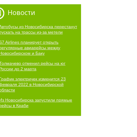
Новости
Автобусы из Новосибирска перестанут
пускать на трассы из-за метели
S7 Airlines планирует открыть
регулярные авиарейсы между
Новосибирском и Баку
Толмачево отменил рейсы на юг
России до 2 марта
График электричек изменится 23
февраля 2022 в Новосибирской
области
Из Новосибирска запустили прямые
рейсы в Краби