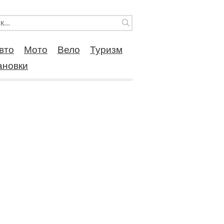
вто
Мото
Вело
Туризм
ановки