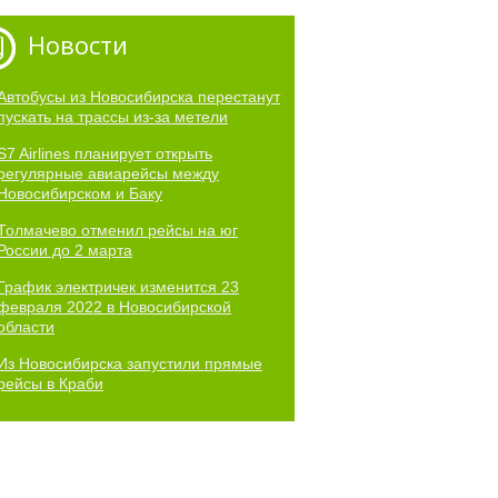
Новости
Автобусы из Новосибирска перестанут
пускать на трассы из-за метели
S7 Airlines планирует открыть
регулярные авиарейсы между
Новосибирском и Баку
Толмачево отменил рейсы на юг
России до 2 марта
График электричек изменится 23
февраля 2022 в Новосибирской
области
Из Новосибирска запустили прямые
рейсы в Краби