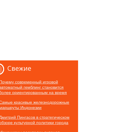
Свежие
Почему современный игровой
автоматный гемблинг становится
более ориентированным на время
Самые красивые железнодорожные
маршруты Индонезии
Дмитрий Пингасов в стратегическом
обзоре культурной политики города