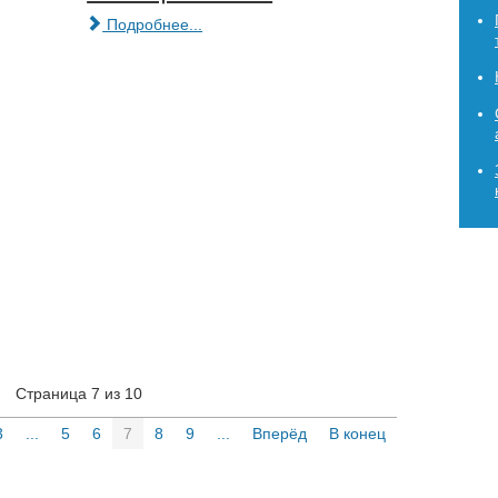
Подробнее...
Страница 7 из 10
3
...
5
6
7
8
9
...
Вперёд
В конец