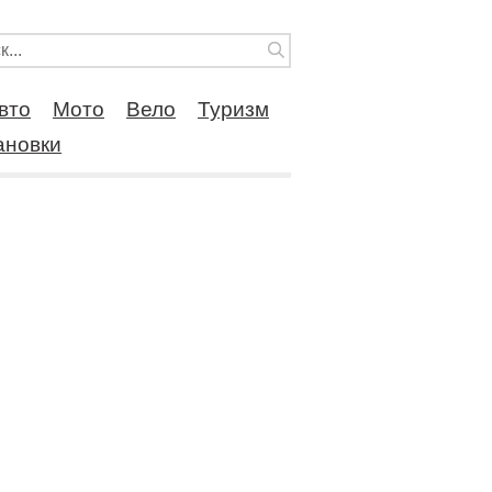
вто
Мото
Вело
Туризм
ановки