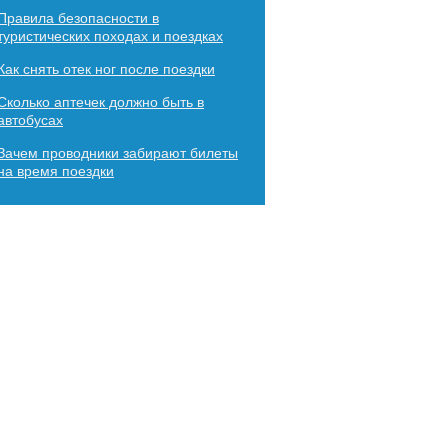
Правила безопасности в
туристических походах и поездках
Как снять отек ног после поездки
Сколько аптечек должно быть в
автобусах
Зачем проводники забирают билеты
на время поездки