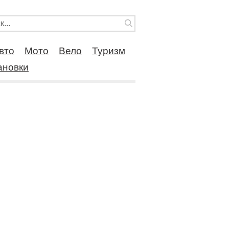
вто
Мото
Вело
Туризм
ановки