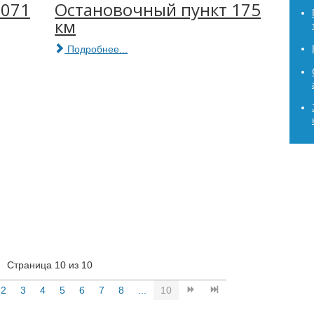
3071
Остановочный пункт 175
км
Подробнее...
Страница 10 из 10
2
3
4
5
6
7
8
...
10