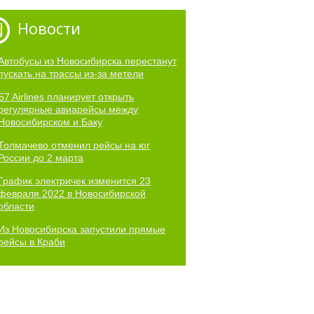
Новости
Автобусы из Новосибирска перестанут
пускать на трассы из-за метели
S7 Airlines планирует открыть
регулярные авиарейсы между
Новосибирском и Баку
Толмачево отменил рейсы на юг
России до 2 марта
График электричек изменится 23
февраля 2022 в Новосибирской
области
Из Новосибирска запустили прямые
рейсы в Краби