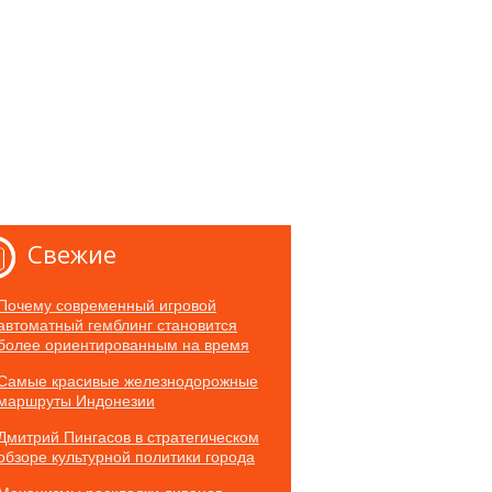
Свежие
Почему современный игровой
автоматный гемблинг становится
более ориентированным на время
Самые красивые железнодорожные
маршруты Индонезии
Дмитрий Пингасов в стратегическом
обзоре культурной политики города