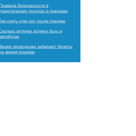
Правила безопасности в
туристических походах и поездках
Как снять отек ног после поездки
Сколько аптечек должно быть в
автобусах
Зачем проводники забирают билеты
на время поездки